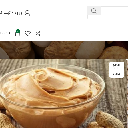
ورود / ثبت نا
0
0
توما
۲۳
مرداد