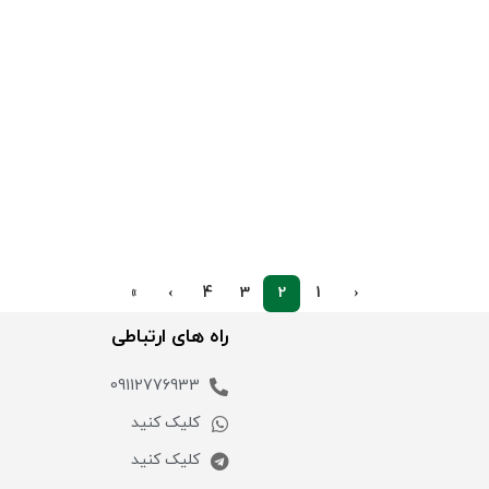
»
›
4
3
2
1
‹
راه های ارتباطی
09112776933
کلیک کنید
کلیک کنید