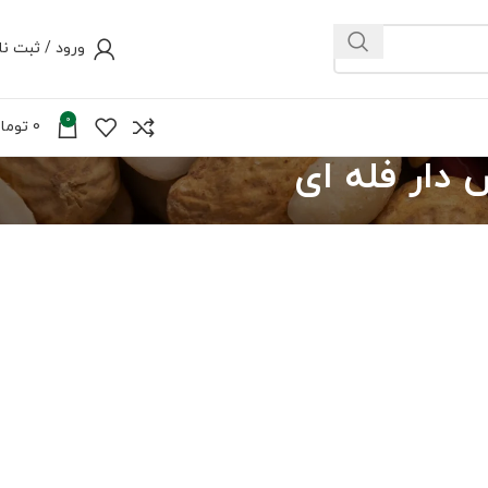
ورود / ثبت نا
0
0
توما
 دار فله ای