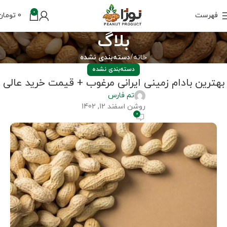
0
فهرست
0
تومان
بلاگ
خانه
دسته‌بندی نشده
دسته‌بندی نشده
بهترین بادام زمینی ایرانی مرغوب + قیمت خرید عالی
تم فارس
روشن اسفند 12, 1402
0