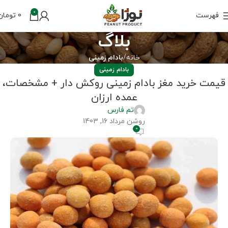
0
فهرست
0
تومان
بلاگ
خانه
بادام زمینی
بادام زمینی
قیمت خرید مغز بادام زمینی روکش دار + مشخصات،
عمده ارزان
تم فارس
روشن مرداد 16, 1403
0