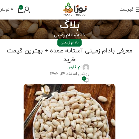
0
فهرست
0
تومان
بلاگ
خانه
بادام زمینی
بادام زمینی
معرفی بادام زمینی آستانه عمده + بهترین قیمت
خرید
تم فارس
روشن اسفند 14, 1402
0