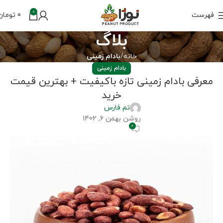
0
فهرست
0
تومان
بلاگ
خانه
بادام زمینی
بادام زمینی
معرفی بادام زمینی تازه باکیفیت + بهترین قیمت
خرید
تم فارس
روشن بهمن 6, 1402
0