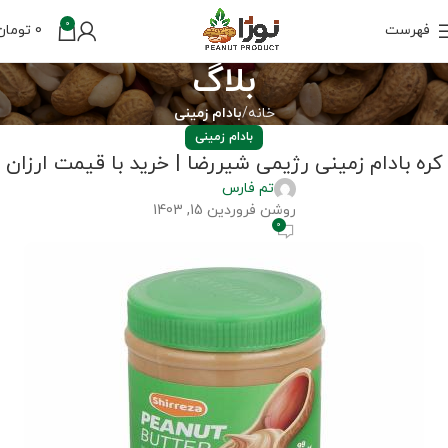
0
فهرست
0
تومان
بلاگ
خانه
بادام زمینی
بادام زمینی
کره بادام زمینی رژیمی شیررضا | خرید با قیمت ارزان
تم فارس
روشن فروردین 15, 1403
0